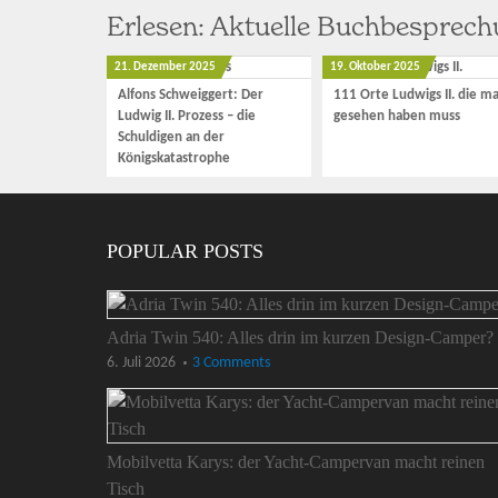
Erlesen: Aktuelle Buchbesprec
21. Dezember 2025
19. Oktober 2025
Alfons Schweiggert: Der
111 Orte Ludwigs II. die m
Ludwig II. Prozess – die
gesehen haben muss
Schuldigen an der
Königskatastrophe
POPULAR POSTS
Adria Twin 540: Alles drin im kurzen Design-Camper?
6. Juli 2026
3 Comments
Mobilvetta Karys: der Yacht-Campervan macht reinen
Tisch