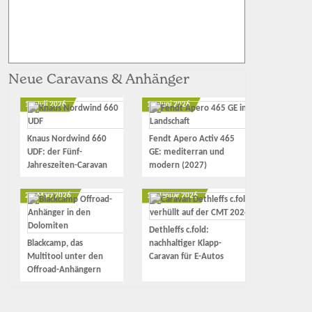
Neue Caravans & Anhänger
11. Juli 2026
12. Juni 2026
Knaus Nordwind 660
Fendt Apero Activ 465
UDF: der Fünf-
GE: mediterran und
Jahreszeiten-Caravan
modern (2027)
23. März 2026
17. Januar 2026
Dethleffs c.fold:
Blackcamp, das
nachhaltiger Klapp-
Multitool unter den
Caravan für E-Autos
Offroad-Anhängern