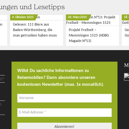
hungen und Lesetipps
4. Oktober 2025
20. März 2025
18.
an
Gelesen: 111 Biere aus
Baden-Württemberg, die
Projekt Freiheit –
Ge
man getrunken haben muss
Memmingen 1525 (HDBG
Go
Magazin N°13)
M
Willst Du sachliche Informationen zu
Reisemobilen? Dann abonniere unseren
kostenlosen Newsletter (max. 1x monatlich)
.