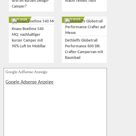
drin im kurzen Design-
macht reinen Tisch
Camper?
2. Juli 2026
1. Juli 2026
Knaus Boxtime 540
MQ: nachhaltiger
kurzer Camper mit
Dethleffs Globetrail
96% Luft im Mobiliar
Performance 600 DR:
Crafter-Campervan mit
Raumbad
Google AdSense Anzeige
Google Adsense Anzeige