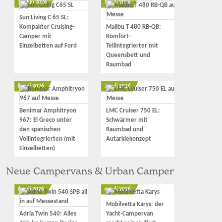
10. Juli 2026
9. Juli 2026
Sun Living C 65 SL:
Kompakter Cruising-
Malibu T 480 RB-QB:
Camper mit
Komfort-
Einzelbetten auf Ford
Teilintegrierter mit
Queensbett und
Raumbad
8. Juli 2026
7. Juli 2026
Benimar Amphitryon
LMC Cruiser 750 EL:
967: El Greco unter
Schwärmer mit
den spanischen
Raumbad und
Vollintegrierten (mit
Autarkiekonzept
Einzelbetten)
Neue Campervans & Urban Camper
6. Juli 2026
4. Juli 2026
Mobilvetta Karys: der
Adria Twin 540: Alles
Yacht-Campervan