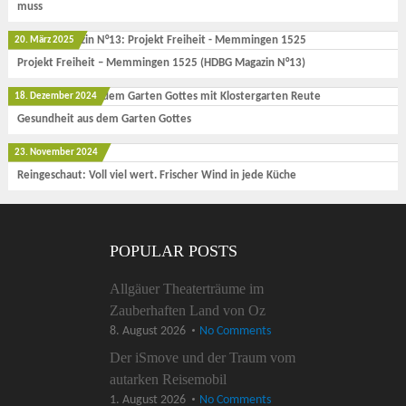
muss
20. März 2025
Projekt Freiheit – Memmingen 1525 (HDBG Magazin N°13)
18. Dezember 2024
Gesundheit aus dem Garten Gottes
23. November 2024
Reingeschaut: Voll viel wert. Frischer Wind in jede Küche
POPULAR POSTS
Allgäuer Theaterträume im
Zauberhaften Land von Oz
8. August 2026
No Comments
Der iSmove und der Traum vom
autarken Reisemobil
1. August 2026
No Comments