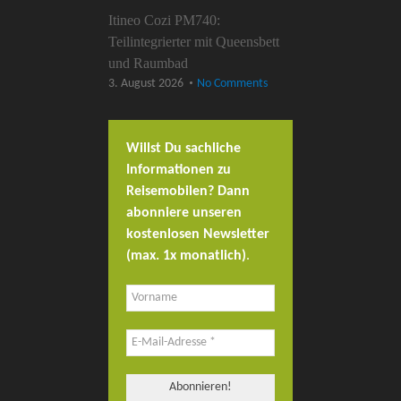
Itineo Cozi PM740:
Teilintegrierter mit Queensbett
und Raumbad
3. August 2026
No Comments
Willst Du sachliche
Informationen zu
Reisemobilen? Dann
abonniere unseren
kostenlosen Newsletter
(max. 1x monatlich)
.