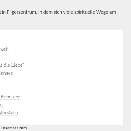
t ein Pilgerzentrum, in dem sich viele spirituelle Wege am
abeth
é
t die Liebe“
densee
 Konstanz
ln
lgerstern
. Dezember 2025