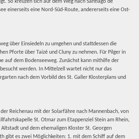
igt. So kreuzen sich auf dem Weg nach Santiago de
e einerseits eine Nord-Süd-Route, andererseits eine Ost-
sweg über Einsiedeln zu umgehen und stattdessen die
hen Pforte über Taizé und Cluny zu nehmen. Für Pilger in
tappe auf dem Bodenseeweg. Zunächst kann mithilfe der
besucht werden. In Mittelzell wartet nicht nur das
garten nach dem Vorbild des St. Galler Klosterplans und
le der Reichenau mit der Solarfähre nach Mannenbach, von
lfahrtskapelle St. Otmar zum Etappenziel Stein am Rhein,
r Altstadt und dem ehemaligen Kloster St. Georgen
th gibt es zwei Möglichkeiten: 1. mit dem Schiff auf dem