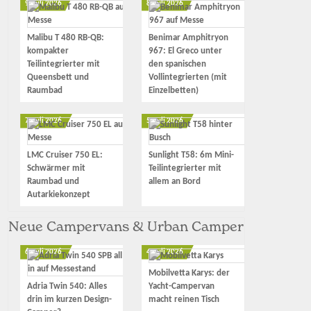
9. Juli 2026
8. Juli 2026
Malibu T 480 RB-QB:
Benimar Amphitryon
kompakter
967: El Greco unter
Teilintegrierter mit
den spanischen
Queensbett und
Vollintegrierten (mit
Raumbad
Einzelbetten)
7. Juli 2026
5. Juli 2026
LMC Cruiser 750 EL:
Sunlight T58: 6m Mini-
Schwärmer mit
Teilintegrierter mit
Raumbad und
allem an Bord
Autarkiekonzept
Neue Campervans & Urban Camper
6. Juli 2026
4. Juli 2026
Mobilvetta Karys: der
Adria Twin 540: Alles
Yacht-Campervan
drin im kurzen Design-
macht reinen Tisch