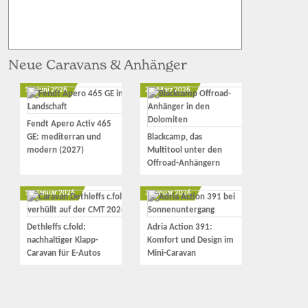
Neue Caravans & Anhänger
12. Juni 2026
23. März 2026
Fendt Apero Activ 465
GE: mediterran und
Blackcamp, das
modern (2027)
Multitool unter den
Offroad-Anhängern
17. Januar 2026
3. Januar 2026
Dethleffs c.fold:
Adria Action 391:
nachhaltiger Klapp-
Komfort und Design im
Caravan für E-Autos
Mini-Caravan