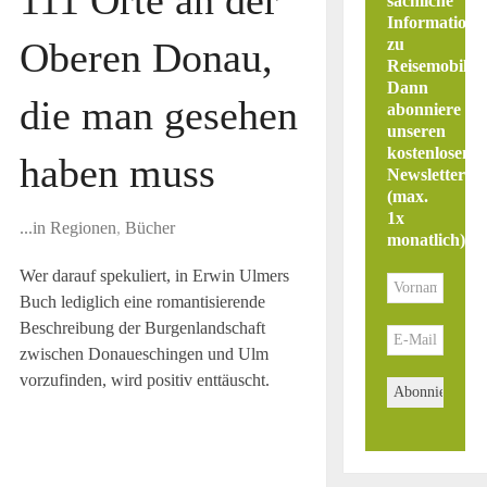
sachliche
Informatione
Oberen Donau,
zu
Reisemobilen
Dann
die man gesehen
abonniere
unseren
kostenlosen
haben muss
Newsletter
(max.
1x
...in Regionen
,
Bücher
monatlich)
.
Wer darauf spekuliert, in Erwin Ulmers
Buch lediglich eine romantisierende
Beschreibung der Burgenlandschaft
zwischen Donaueschingen und Ulm
vorzufinden, wird positiv enttäuscht.