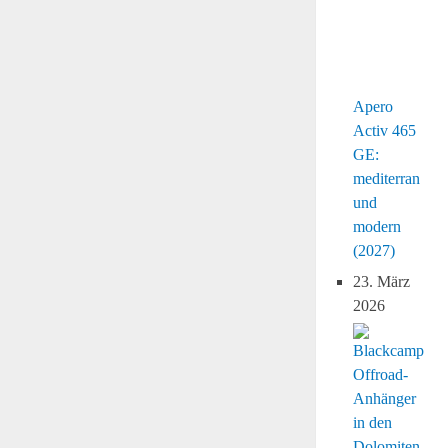
Apero
Activ 465
GE:
mediterran
und
modern
(2027)
23. März
2026