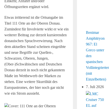
Einkehr, Anfahrt und/oder
Öffnungszeiten ergänzt wird.
Etwas irritierend ist die Ortsangabe im
Titel 111 Orte an der Oberen Donau.
Zumindest für Involvierte wirkt er wie ein
Benimar
weiterer Beitrag zur derzeit kursierenden
Amphitryon
donauischen Sprachverwirrung. Nach
967: El
dem aktuellen Stand scheinen eingeübte
Greco unter
und neue Begriffe zur Quellen-,
den
Schwarzen, Oberen, Jungen,
spanischen
(Ober-)Schwäbischen und Deutschen
Vollintegrierte
Donau derzeit in noch nicht gekanntem
(mit
Maße im Wettbewerb der Marken zu
Einzelbetten)
stehen. Eine weitere Skurrilität des
7. Juli 2026
Europastromes, der hier noch gar nicht
wie ein Strom aussieht.