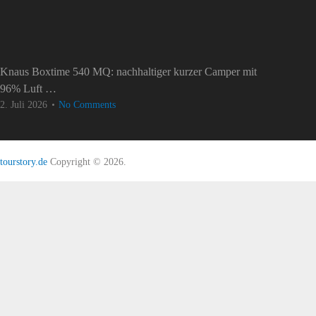
Knaus Boxtime 540 MQ: nachhaltiger kurzer Camper mit
96% Luft …
2. Juli 2026
No Comments
tourstory.de
Copyright © 2026.