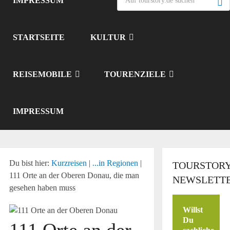
IMPRESSUM
STARTSEITE
KULTUR
REISEMOBILE
TOURENZIELE
IMPRESSUM
Du bist hier:
Kurzreisen
|
...in Regionen
|
TOURSTORY
111 Orte an der Oberen Donau, die man
NEWSLETT
gesehen haben muss
Willst
Du
111 Orte an der