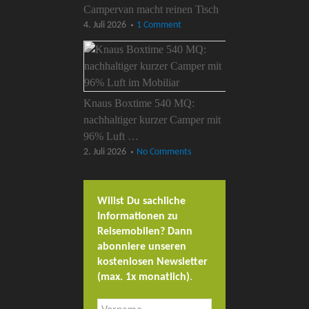
Campervan macht reinen Tisch
4. Juli 2026
1 Comment
Knaus Boxtime 540 MQ:
nachhaltiger kurzer Camper mit
96% Luft …
2. Juli 2026
No Comments
Willst Du sachliche
Informationen zu
Reisemobilen? Dann
abonniere unseren
kostenlosen Newsletter
(max. 1x monatlich)
.