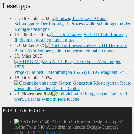
Lesetipps
21. Dezember 2025
Alfons
Schweiggert: Der Ludwig II. Prozess – die Schuldigen an der
Königskatastrophe
19. Oktober 2025
111 Orte Ludwigs
II. die man gesehen haben muss
4. Oktober 2025
Gelesen: 111 Biere aus
Baden-Württemberg, die man getrunken haben muss
20. März 2025
Projekt Freiheit – Memmingen 1525 (HDBG Magazin N°13)
18. Dezember 2024
Gesundheit aus dem Garten Gottes
23. November 2024
Reingeschaut: Voll viel
wert. Frischer Wind in jede Küche
POPULAR POSTS
Adria Twin 540: Alles drin im kurzen Design-Camper?
6. Juli 2026
2 Comments