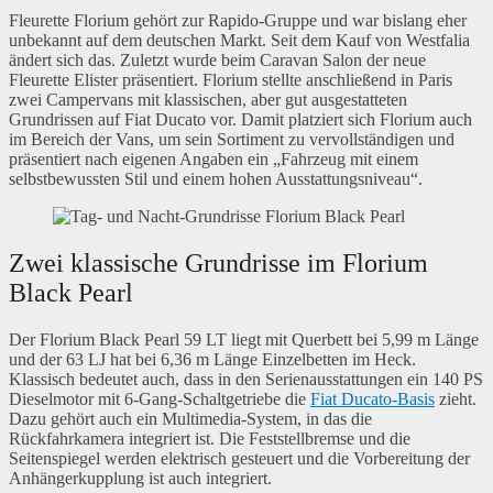
Fleurette Florium gehört zur Rapido-Gruppe und war bislang eher
unbekannt auf dem deutschen Markt. Seit dem Kauf von Westfalia
ändert sich das. Zuletzt wurde beim Caravan Salon der neue
Fleurette Elister präsentiert. Florium stellte anschließend in Paris
zwei Campervans mit klassischen, aber gut ausgestatteten
Grundrissen auf Fiat Ducato vor. Damit platziert sich Florium auch
im Bereich der Vans, um sein Sortiment zu vervollständigen und
präsentiert nach eigenen Angaben ein „Fahrzeug mit einem
selbstbewussten Stil und einem hohen Ausstattungsniveau“.
Zwei klassische Grundrisse im Florium
Black Pearl
Der Florium Black Pearl 59 LT liegt mit Querbett bei 5,99 m Länge
und der 63 LJ hat bei 6,36 m Länge Einzelbetten im Heck.
Klassisch bedeutet auch, dass in den Serienausstattungen ein 140 PS
Dieselmotor mit 6-Gang-Schaltgetriebe die
Fiat Ducato-Basis
zieht.
Dazu gehört auch ein Multimedia-System, in das die
Rückfahrkamera integriert ist. Die Feststellbremse und die
Seitenspiegel werden elektrisch gesteuert und die Vorbereitung der
Anhängerkupplung ist auch integriert.