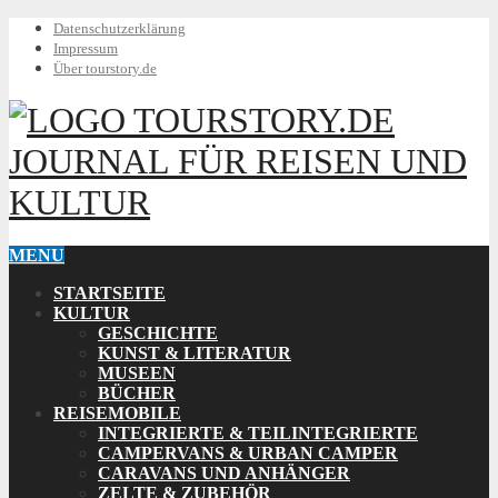
Datenschutzerklärung
Impressum
Über tourstory.de
TOURSTORY.DE
JOURNAL FÜR REISEN UND
KULTUR
MENU
STARTSEITE
KULTUR
GESCHICHTE
KUNST & LITERATUR
MUSEEN
BÜCHER
REISEMOBILE
INTEGRIERTE & TEILINTEGRIERTE
CAMPERVANS & URBAN CAMPER
CARAVANS UND ANHÄNGER
ZELTE & ZUBEHÖR