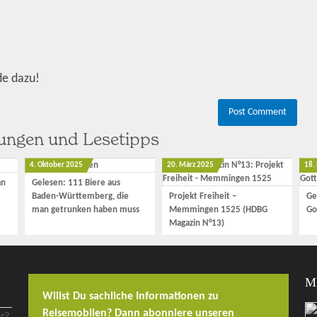
de dazu!
hungen und Lesetipps
4. Oktober 2025
20. März 2025
18.
an
Gelesen: 111 Biere aus
Baden-Württemberg, die
Projekt Freiheit –
Ge
man getrunken haben muss
Memmingen 1525 (HDBG
Go
Magazin N°13)
M
Willst Du sachliche Informationen zu
Reisemobilen? Dann abonniere unseren