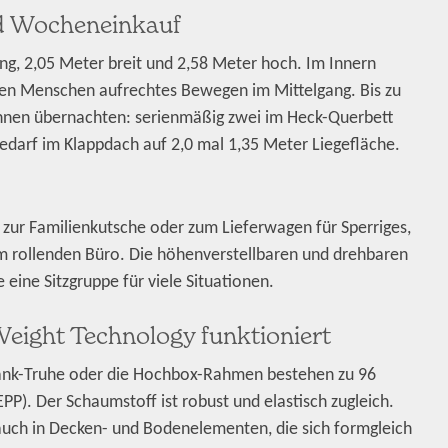
nd Wocheneinkauf
g, 2,05 Meter breit und 2,58 Meter hoch. Im Innern
ten Menschen aufrechtes Bewegen im Mittelgang. Bis zu
 können übernachten: serienmäßig zwei im Heck-Querbett
Bedarf im Klappdach auf 2,0 mal 1,35 Meter Liegefläche.
g zur Familienkutsche oder zum Lieferwagen für Sperriges,
 rollenden Büro. Die höhenverstellbaren und drehbaren
 eine Sitzgruppe für viele Situationen.
tWeight Technology funktioniert
zbank-Truhe oder die Hochbox-Rahmen bestehen zu 96
PP). Der Schaumstoff ist robust und elastisch zugleich.
 auch in Decken- und Bodenelementen, die sich formgleich