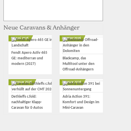
Neue Caravans & Anhänger
12. Juni 2026
23. März 2026
Fendt Apero Activ 465
GE: mediterran und
Blackcamp, das
modern (2027)
Multitool unter den
Offroad-Anhängern
17. Januar 2026
3. Januar 2026
Dethleffs c.fold:
Adria Action 391:
nachhaltiger Klapp-
Komfort und Design im
Caravan für E-Autos
Mini-Caravan