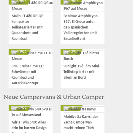
9. Juli 2026
8. Juli 2026
Malibu T 480 RB-QB:
Benimar Amphitryon
kompakter
967: El Greco unter
Teilintegrierter mit
den spanischen
Queensbett und
Vollintegrierten (mit
Raumbad
Einzelbetten)
7. Juli 2026
5. Juli 2026
LMC Cruiser 750 EL:
Sunlight T58: 6m Mini-
Schwärmer mit
Teilintegrierter mit
Raumbad und
allem an Bord
Autarkiekonzept
Neue Campervans & Urban Camper
6. Juli 2026
4. Juli 2026
Mobilvetta Karys: der
Adria Twin 540: Alles
Yacht-Campervan
drin im kurzen Design-
macht reinen Tisch