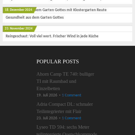
18. Dezember 2024
Gesundheit aus dem Garten Gottes
23. November 2024
Reingeschaut: Voll viel wert. Frischer Wind in jede Küche
POPULAR POSTS
Ahorn Camp TE 740: bulliger
TI mit Raumbad und
Einzelbetten
19. Juli 2026
1 Comment
Adria Compact DL: schmaler
Teilintegrierter mit Flair
23. Juli 2026
1 Comment
Lyseo TD 594: sechs Meter
teilintegrierte Quetschkommode