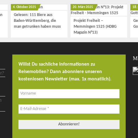
4. Oktober 2025
20. März 2025
18.
an
Gelesen: 111 Biere aus
Baden-Württemberg, die
Projekt Freiheit –
Ge
man getrunken haben muss
Memmingen 1525 (HDBG
Go
Magazin N°13)
M
Willst Du sachliche Informationen zu
Reisemobilen? Dann abonniere unseren
kostenlosen Newsletter (max. 1x monatlich)
.