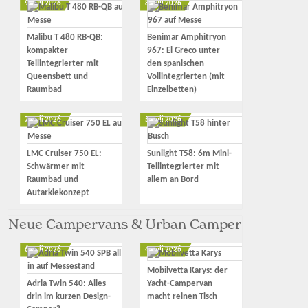
9. Juli 2026
8. Juli 2026
Malibu T 480 RB-QB:
Benimar Amphitryon
kompakter
967: El Greco unter
Teilintegrierter mit
den spanischen
Queensbett und
Vollintegrierten (mit
Raumbad
Einzelbetten)
7. Juli 2026
5. Juli 2026
LMC Cruiser 750 EL:
Sunlight T58: 6m Mini-
Schwärmer mit
Teilintegrierter mit
Raumbad und
allem an Bord
Autarkiekonzept
Neue Campervans & Urban Camper
6. Juli 2026
4. Juli 2026
Mobilvetta Karys: der
Adria Twin 540: Alles
Yacht-Campervan
drin im kurzen Design-
macht reinen Tisch