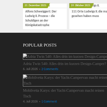
21. Dezember 2025
19. Oktober 2025
Alfons Schweiggert: Der
111 Orte Ludwigs II. die m
Ludwig II. Prozess – die
gesehen haben muss
Schuldigen an der
Königskatastrophe
POPULAR POSTS
Adria Twin 540: Alles drin im kurzen Design-Camper?
6. Juli 2026
2 Comments
Mobilvetta Karys: der Yacht-Campervan macht reinen
Tisch
4. Juli 2026
1 Comment