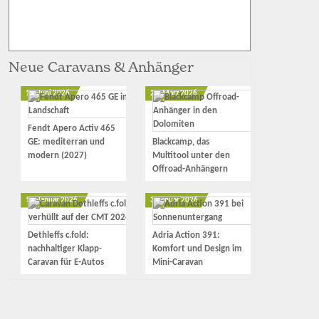
Neue Caravans & Anhänger
12. Juni 2026
23. März 2026
Fendt Apero Activ 465
GE: mediterran und
Blackcamp, das
modern (2027)
Multitool unter den
Offroad-Anhängern
17. Januar 2026
3. Januar 2026
Dethleffs c.fold:
Adria Action 391:
nachhaltiger Klapp-
Komfort und Design im
Caravan für E-Autos
Mini-Caravan