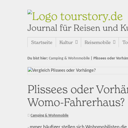
tourstory.de
Journal für Reisen und K
Startseite
Kultur
Reisemobile
To
Du bist hier:
Camping & Wohnmobile
|
Plissees oder Vorh
Plissees oder Vorh
Womo-Fahrerhaus?
Camping & Wohnmobile
mmer häufiger stellen sich Wohnmobilisten die 