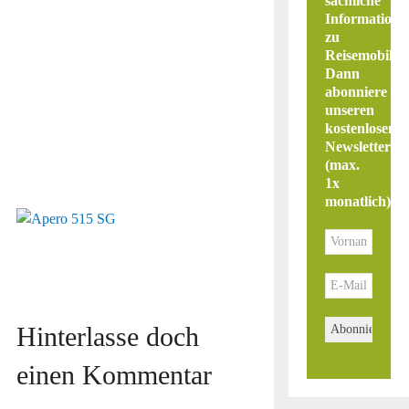
sachliche
Informatione
zu
Reisemobilen
Dann
abonniere
unseren
kostenlosen
Newsletter
(max.
1x
monatlich)
.
Hinterlasse doch
einen Kommentar