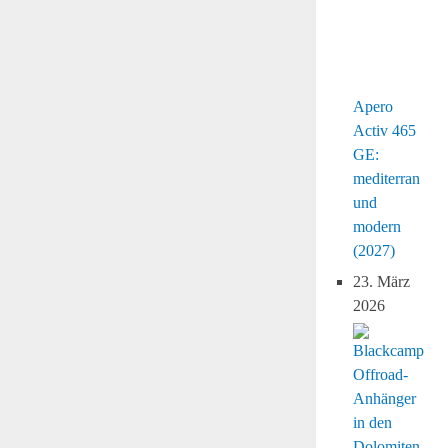
Apero
Activ 465
GE:
mediterran
und
modern
(2027)
23. März
2026