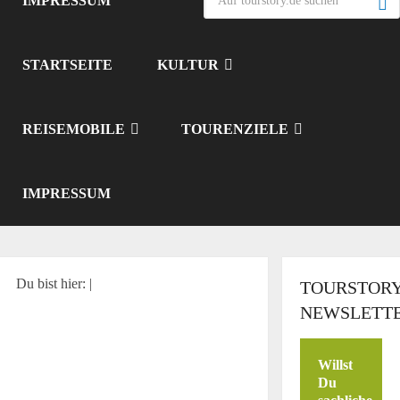
IMPRESSUM
STARTSEITE
KULTUR
REISEMOBILE
TOURENZIELE
IMPRESSUM
Du bist hier:
|
TOURSTORY
NEWSLETT
Willst
Du