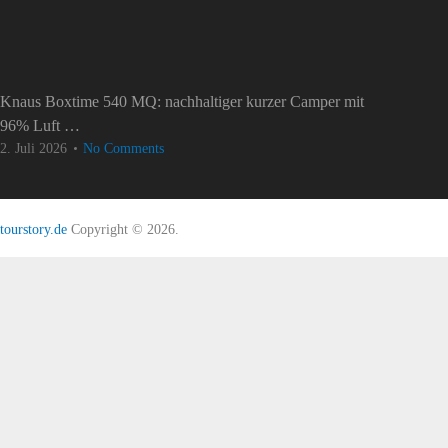
Knaus Boxtime 540 MQ: nachhaltiger kurzer Camper mit
96% Luft …
2. Juli 2026
No Comments
tourstory.de
Copyright © 2026.