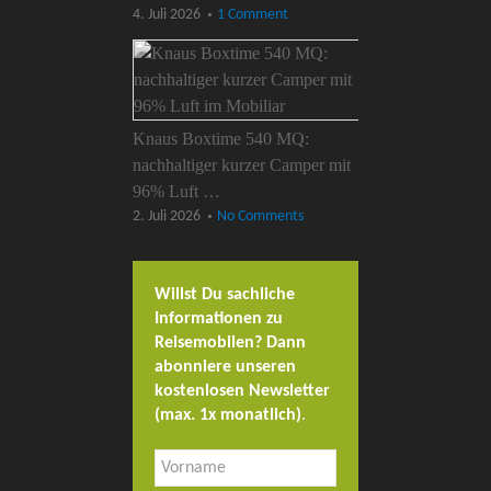
4. Juli 2026
1 Comment
Knaus Boxtime 540 MQ:
nachhaltiger kurzer Camper mit
96% Luft …
2. Juli 2026
No Comments
Willst Du sachliche
Informationen zu
Reisemobilen? Dann
abonniere unseren
kostenlosen Newsletter
(max. 1x monatlich)
.