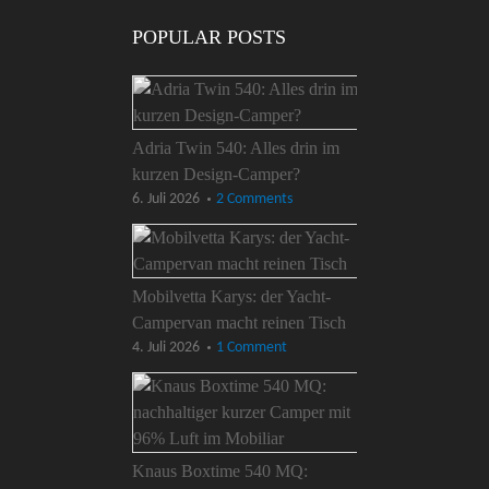
POPULAR POSTS
Adria Twin 540: Alles drin im
kurzen Design-Camper?
6. Juli 2026
2 Comments
Mobilvetta Karys: der Yacht-
Campervan macht reinen Tisch
4. Juli 2026
1 Comment
Knaus Boxtime 540 MQ: