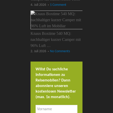
4. Juli 2026
1 Comment
Knaus Boxtime 540 MQ:
nachhaltiger kurzer Camper mit
96% Luft …
2. Juli 2026
No Comments
Willst Du sachliche
Informationen zu
Reisemobilen? Dann
abonniere unseren
kostenlosen Newsletter
(max. 1x monatlich)
.