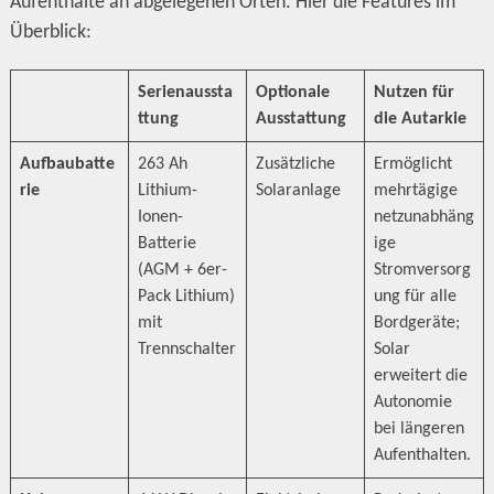
Aufenthalte an abgelegenen Orten. Hier die Features im
Überblick:
Serienaussta
Optionale
Nutzen für
ttung
Ausstattung
die Autarkie
Aufbaubatte
263 Ah
Zusätzliche
Ermöglicht
rie
Lithium-
Solaranlage
mehrtägige
Ionen-
netzunabhäng
Batterie
ige
(AGM + 6er-
Stromversorg
Pack Lithium)
ung für alle
mit
Bordgeräte;
Trennschalter
Solar
erweitert die
Autonomie
bei längeren
Aufenthalten.