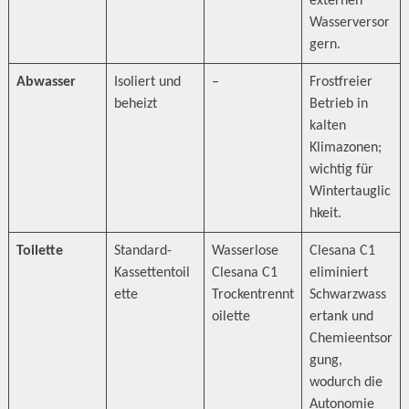
externen
Wasserversor
gern.
Abwasser
Isoliert und
–
Frostfreier
beheizt
Betrieb in
kalten
Klimazonen;
wichtig für
Wintertauglic
hkeit.
Toilette
Standard-
Wasserlose
Clesana C1
Kassettentoil
Clesana C1
eliminiert
ette
Trockentrennt
Schwarzwass
oilette
ertank und
Chemieentsor
gung,
wodurch die
Autonomie