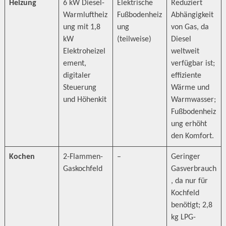
Heizung
6 kW Diesel-
Elektrische
Reduziert
Warmluftheiz
Fußbodenheiz
Abhängigkeit
ung mit 1,8
ung
von Gas, da
kW
(teilweise)
Diesel
Elektroheizel
weltweit
ement,
verfügbar ist;
digitaler
effiziente
Steuerung
Wärme und
und Höhenkit
Warmwasser;
Fußbodenheiz
ung erhöht
den Komfort.
Kochen
2-Flammen-
–
Geringer
Gaskochfeld
Gasverbrauch
, da nur für
Kochfeld
benötigt; 2,8
kg LPG-