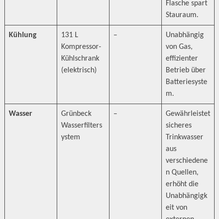
Flasche spart
Stauraum.
Kühlung
131 L
–
Unabhängig
Kompressor-
von Gas,
Kühlschrank
effizienter
(elektrisch)
Betrieb über
Batteriesyste
m.
Wasser
Grünbeck
–
Gewährleistet
Wasserfilters
sicheres
ystem
Trinkwasser
aus
verschiedene
n Quellen,
erhöht die
Unabhängigk
eit von