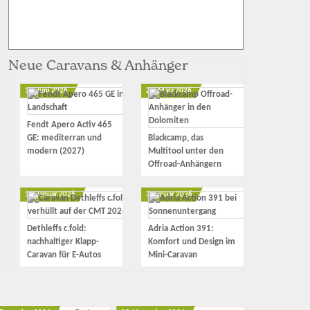
Neue Caravans & Anhänger
12. Juni 2026
23. März 2026
Fendt Apero Activ 465
GE: mediterran und
Blackcamp, das
modern (2027)
Multitool unter den
Offroad-Anhängern
17. Januar 2026
3. Januar 2026
Dethleffs c.fold:
Adria Action 391:
nachhaltiger Klapp-
Komfort und Design im
Caravan für E-Autos
Mini-Caravan