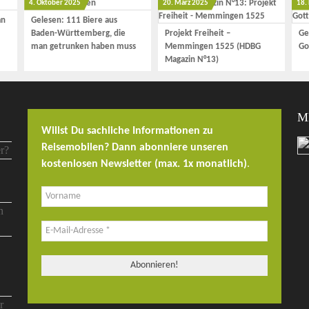
4. Oktober 2025
20. März 2025
18.
an
Gelesen: 111 Biere aus
Baden-Württemberg, die
Projekt Freiheit –
Ge
man getrunken haben muss
Memmingen 1525 (HDBG
Go
Magazin N°13)
M
Willst Du sachliche Informationen zu
Reisemobilen? Dann abonniere unseren
kostenlosen Newsletter (max. 1x monatlich)
.