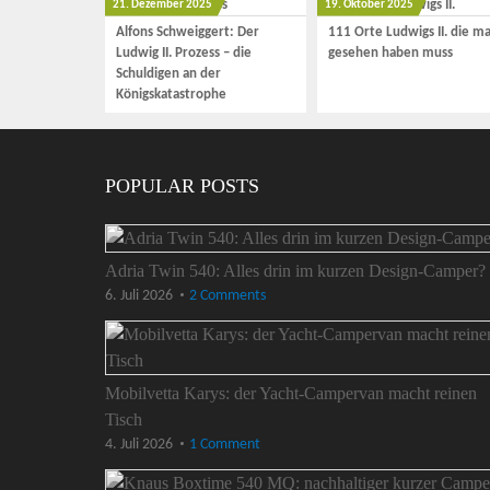
21. Dezember 2025
19. Oktober 2025
Alfons Schweiggert: Der
111 Orte Ludwigs II. die m
Ludwig II. Prozess – die
gesehen haben muss
Schuldigen an der
Königskatastrophe
POPULAR POSTS
Adria Twin 540: Alles drin im kurzen Design-Camper?
6. Juli 2026
2 Comments
Mobilvetta Karys: der Yacht-Campervan macht reinen
Tisch
4. Juli 2026
1 Comment