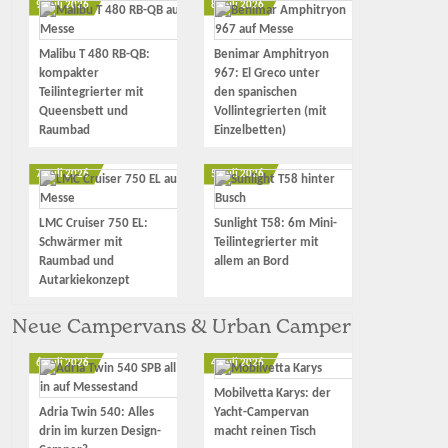
9. Juli 2026
8. Juli 2026
Malibu T 480 RB-QB:
Benimar Amphitryon
kompakter
967: El Greco unter
Teilintegrierter mit
den spanischen
Queensbett und
Vollintegrierten (mit
Raumbad
Einzelbetten)
7. Juli 2026
5. Juli 2026
LMC Cruiser 750 EL:
Sunlight T58: 6m Mini-
Schwärmer mit
Teilintegrierter mit
Raumbad und
allem an Bord
Autarkiekonzept
Neue Campervans & Urban Camper
6. Juli 2026
4. Juli 2026
Mobilvetta Karys: der
Adria Twin 540: Alles
Yacht-Campervan
drin im kurzen Design-
macht reinen Tisch