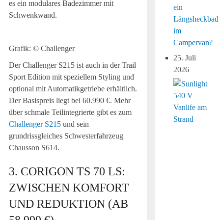
es ein modulares Badezimmer mit
ein
Schwenkwand.
Längsheckbad
im
Campervan?
Grafik: © Challenger
25. Juli
Der Challenger S215 ist auch in der Trail
2026
Sport Edition mit speziellem Styling und
optional mit Automatikgetriebe erhältlich.
Der Basispreis liegt bei 60.990 €. Mehr
über schmale Teilintegrierte gibt es zum
Challenger S215
und sein
grundrissgleiches Schwesterfahrzeug
Chausson S614.
3. CORIGON TS 70 LS:
ZWISCHEN KOMFORT
UND REDUKTION (AB
58.999 €)