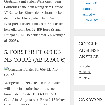
Gestaltung mit vielen Weißtönen. Sein
Carado X-
Grundriss ähnelt ein wenig dem Carado
Edition =
V132, wobei Etruso den Schrank neben
Allrad +
den Küchenblock gebaut hat. Der
GfK-Dach
Basispreis für den Etrusco V 5.9 DF liegt
herstellerseitig bei 52.499 Euro (Stand
Frühjahr 2026, bedeutet real 5% weniger
als 2025).
GOOGLE
ADSENSE
5. FORSTER FT 669 EB
ANZEIGE
NB COUPÉ (AB 55.900 €)
Google
Adsense
Anzeige
Wer gerne Einzelbetten an Bord haben
will und einen günstigen Preis sucht,
könnte den Forster FT 669 EB NB
CARAVANS
Coupé ins Auge fassen. Er ist 2,15 Meter