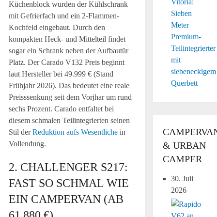
Vitoria:
Küchenblock wurden der Kühlschrank
Sieben
mit Gefrierfach und ein 2-Flammen-
Meter
Kochfeld eingebaut. Durch den
Premium-
kompakten Heck- und Mittelteil findet
Teilintegrierter
sogar ein Schrank neben der Aufbautür
mit
Platz. Der Carado V132 Preis beginnt
siebeneckigem
laut Hersteller bei 49.999 € (Stand
Querbett
Frühjahr 2026). Das bedeutet eine reale
Preisssenkung seit dem Vorjhar um rund
sechs Prozent. Carado entfaltet bei
diesem schmalen Teilintegrierten seinen
CAMPERVA
Stil der
Reduktion aufs Wesentliche
in
Vollendung.
& URBAN
CAMPER
2. CHALLENGER S217:
30. Juli
FAST SO SCHMAL WIE
2026
EIN CAMPERVAN (AB
61.880 €)