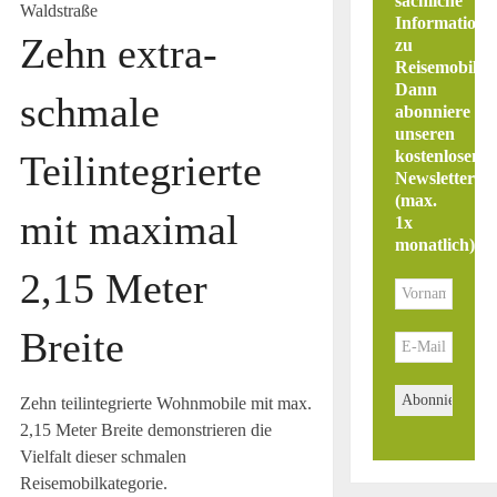
sachliche
Informatione
Zehn extra-
zu
Reisemobilen
Dann
schmale
abonniere
unseren
kostenlosen
Teilintegrierte
Newsletter
(max.
mit maximal
1x
monatlich)
.
2,15 Meter
Breite
Zehn teilintegrierte Wohnmobile mit max.
2,15 Meter Breite demonstrieren die
Vielfalt dieser schmalen
Reisemobilkategorie.