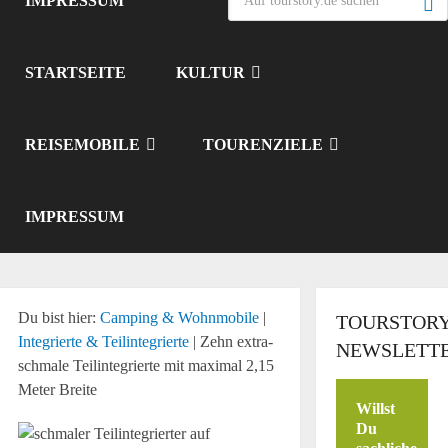
IMPRESSUM
STARTSEITE
KULTUR
REISEMOBILE
TOURENZIELE
IMPRESSUM
Du bist hier:
Camping & Wohnmobile
|
TOURSTORY
Integrierte & Teilintegrierte
|
Zehn extra-
NEWSLETT
schmale Teilintegrierte mit maximal 2,15
Meter Breite
Willst
Du