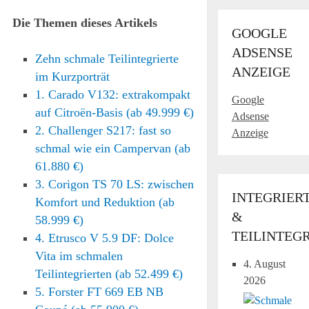
Die Themen dieses Artikels
GOOGLE
ADSENSE
Zehn schmale Teilintegrierte
ANZEIGE
im Kurzporträt
1. Carado V132: extrakompakt
Google
auf Citroën-Basis (ab 49.999 €)
Adsense
2. Challenger S217: fast so
Anzeige
schmal wie ein Campervan (ab
61.880 €)
3. Corigon TS 70 LS: zwischen
INTEGRIER
Komfort und Reduktion (ab
&
58.999 €)
TEILINTEG
4. Etrusco V 5.9 DF: Dolce
Vita im schmalen
4. August
Teilintegrierten (ab 52.499 €)
2026
5. Forster FT 669 EB NB