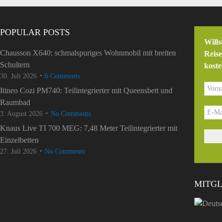
POPULAR POSTS
Wills
Chausson X640: schmalspuriges Wohnmobil mit breiten
Reis
Schultern
koste
30. Juli 2026
6 Comments
Itineo Cozi PM740: Teilintegrierter mit Queensbett und
Raumbad
3. August 2026
No Comments
Knaus Live TI 700 MEG: 7,48 Meter Teilintegrierter mit
Einzelbetten
27. Juli 2026
No Comments
MITGL