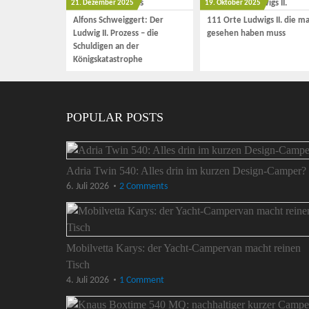
21. Dezember 2025
19. Oktober 2025
Alfons Schweiggert: Der
111 Orte Ludwigs II. die m
Ludwig II. Prozess – die
gesehen haben muss
Schuldigen an der
Königskatastrophe
POPULAR POSTS
Adria Twin 540: Alles drin im kurzen Design-Camper?
6. Juli 2026
2 Comments
Mobilvetta Karys: der Yacht-Campervan macht reinen
Tisch
4. Juli 2026
1 Comment