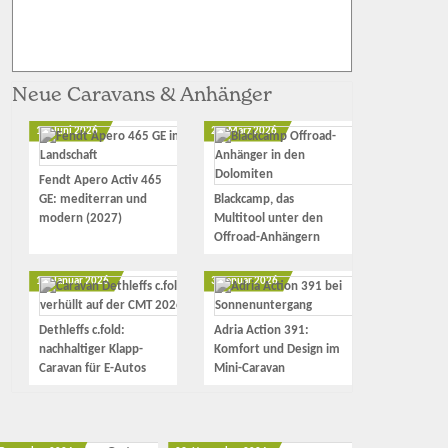
Neue Caravans & Anhänger
12. Juni 2026
23. März 2026
Fendt Apero Activ 465
GE: mediterran und
Blackcamp, das
modern (2027)
Multitool unter den
Offroad-Anhängern
17. Januar 2026
3. Januar 2026
Dethleffs c.fold:
Adria Action 391:
nachhaltiger Klapp-
Komfort und Design im
Caravan für E-Autos
Mini-Caravan