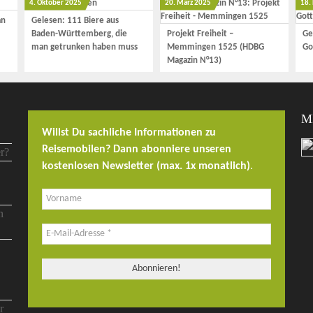
4. Oktober 2025
20. März 2025
18.
an
Gelesen: 111 Biere aus
Baden-Württemberg, die
Projekt Freiheit –
Ge
man getrunken haben muss
Memmingen 1525 (HDBG
Go
Magazin N°13)
M
Willst Du sachliche Informationen zu
Reisemobilen? Dann abonniere unseren
kostenlosen Newsletter (max. 1x monatlich)
.