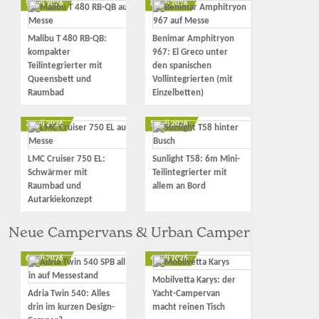
9. Juli 2026
8. Juli 2026
Malibu T 480 RB-QB:
Benimar Amphitryon
kompakter
967: El Greco unter
Teilintegrierter mit
den spanischen
Queensbett und
Vollintegrierten (mit
Raumbad
Einzelbetten)
7. Juli 2026
5. Juli 2026
LMC Cruiser 750 EL:
Sunlight T58: 6m Mini-
Schwärmer mit
Teilintegrierter mit
Raumbad und
allem an Bord
Autarkiekonzept
Neue Campervans & Urban Camper
6. Juli 2026
4. Juli 2026
Mobilvetta Karys: der
Adria Twin 540: Alles
Yacht-Campervan
drin im kurzen Design-
macht reinen Tisch