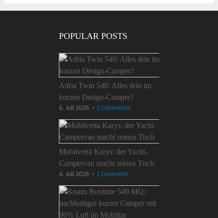
POPULAR POSTS
Adria Twin 540: Alles drin im
kurzen Design-Camper?
6. Juli 2026
2 Comments
Mobilvetta Karys: der Yacht-
Campervan macht reinen Tisch
4. Juli 2026
1 Comment