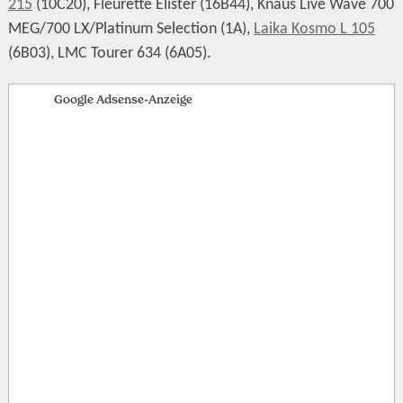
215
(10C20), Fleurette Elister (16B44), Knaus Live Wave 700
MEG/700 LX/Platinum Selection (1A),
Laika Kosmo L 105
(6B03), LMC Tourer 634 (6A05).
Google Adsense-Anzeige