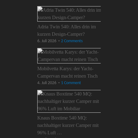
Adria Twin 540: Alles drin im
kurzen Design-Camper?
6. Juli 2026
2 Comments
Mobilvetta Karys: der Yacht-
Campervan macht reinen Tisch
4. Juli 2026
1 Comment
Knaus Boxtime 540 MQ:
nachhaltiger kurzer Camper mit
96% Luft …