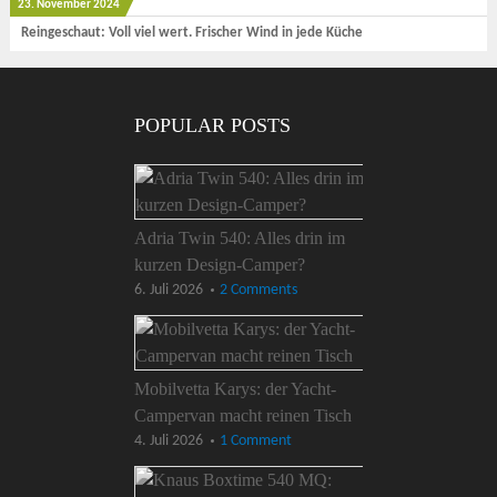
23. November 2024
Reingeschaut: Voll viel wert. Frischer Wind in jede Küche
POPULAR POSTS
Adria Twin 540: Alles drin im
kurzen Design-Camper?
6. Juli 2026
2 Comments
Mobilvetta Karys: der Yacht-
Campervan macht reinen Tisch
4. Juli 2026
1 Comment