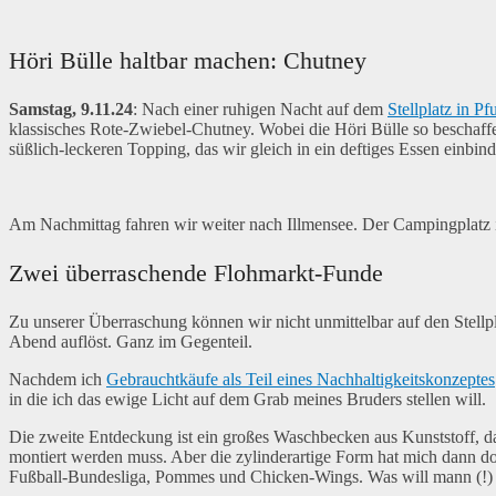
Höri Bülle haltbar machen: Chutney
Samstag, 9.11.24
: Nach einer ruhigen Nacht auf dem
Stellplatz in Pf
klassisches Rote-Zwiebel-Chutney. Wobei die Höri Bülle so beschaffen
süßlich-leckeren Topping, das wir gleich in ein deftiges Essen einbin
Am Nachmittag fahren wir weiter nach Illmensee. Der Campingplatz is
Zwei überraschende Flohmarkt-Funde
Zu unserer Überraschung können wir nicht unmittelbar auf den Stellpla
Abend auflöst. Ganz im Gegenteil.
Nachdem ich
Gebrauchtkäufe als Teil eines Nachhaltigkeitskonzeptes
in die ich das ewige Licht auf dem Grab meines Bruders stellen will.
Die zweite Entdeckung ist ein großes Waschbecken aus Kunststoff, da
montiert werden muss. Aber die zylinderartige Form hat mich dann d
Fußball-Bundesliga, Pommes und Chicken-Wings. Was will mann (!)