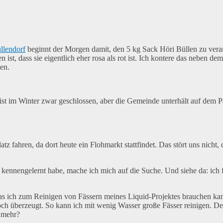
ullendorf
beginnt der Morgen damit, den 5 kg Sack Höri Büllen zu vera
 ist, dass sie eigentlich eher rosa als rot ist. Ich kontere das nebe
den.
t im Winter zwar geschlossen, aber die Gemeinde unterhält auf dem Par
tz fahren, da dort heute ein Flohmarkt stattfindet. Das stört uns nicht
kennengelernt habe, mache ich mich auf die Suche. Und siehe da: ich f
s ich zum Reinigen von Fässern meines Liquid-Projektes brauchen kann
och überzeugt. So kann ich mit wenig Wasser große Fässer reinigen. D
 mehr?