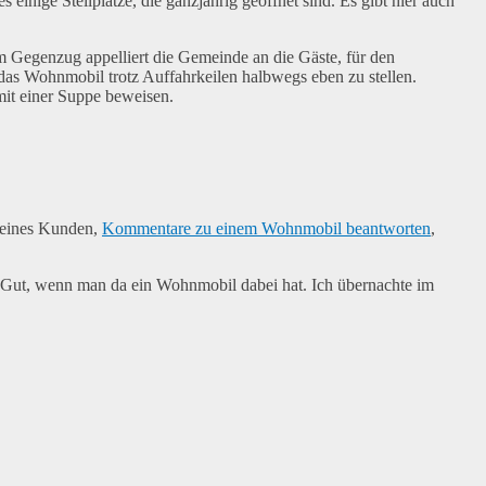
nige Stellplätze, die ganzjährig geöffnet sind. Es gibt hier auch
m Gegenzug appelliert die Gemeinde an die Gäste, für den
 das Wohnmobil trotz Auffahrkeilen halbwegs eben zu stellen.
mit einer Suppe beweisen.
e eines Kunden,
Kommentare zu einem Wohnmobil beantworten
,
. Gut, wenn man da ein Wohnmobil dabei hat. Ich übernachte im