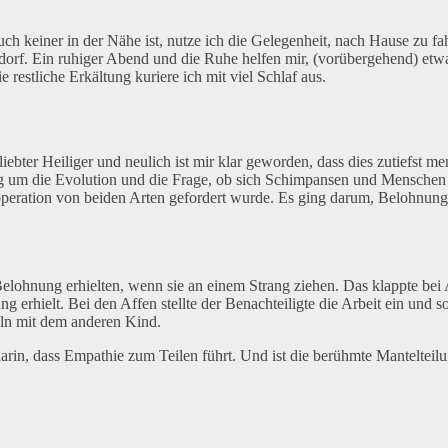
ch keiner in der Nähe ist, nutze ich die Gelegenheit, nach Hause zu
endorf. Ein ruhiger Abend und die Ruhe helfen mir, (vorübergehend) 
 restliche Erkältung kuriere ich mit viel Schlaf aus.
eliebter Heiliger und neulich ist mir klar geworden, dass dies zutiefst 
 um die Evolution und die Frage, ob sich Schimpansen und Menschen a
peration von beiden Arten gefordert wurde. Es ging darum, Belohnungen
Belohnung erhielten, wenn sie an einem Strang ziehen. Das klappte b
ng erhielt. Bei den Affen stellte der Benachteiligte die Arbeit ein und
ln mit dem anderen Kind.
n, dass Empathie zum Teilen führt. Und ist die berühmte Mantelteilung 