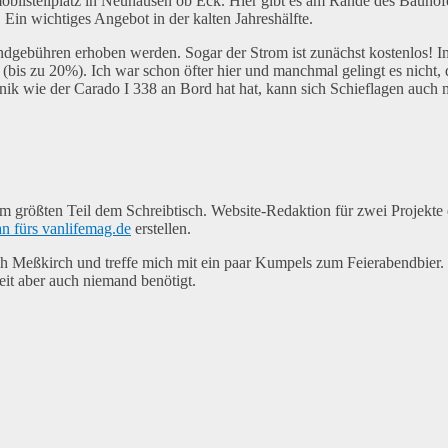
stellplatz in Neuhausen ob Eck. Hier gibt es am Rande des Bauhofes ei
in wichtiges Angebot in der kalten Jahreshälfte.
ndgebühren erhoben werden. Sogar der Strom ist zunächst kostenlos! I
 (bis zu 20%). Ich war schon öfter hier und manchmal gelingt es nicht,
ik wie der Carado I 338 an Bord hat hat, kann sich Schieflagen auch 
m größten Teil dem Schreibtisch. Website-Redaktion für zwei Projekt
n fürs vanlifemag.de
erstellen.
ach Meßkirch und treffe mich mit ein paar Kumpels zum Feierabendbier
it aber auch niemand benötigt.