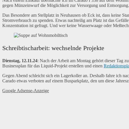
Nach einem Einkauf übernachte ich im Carado I 338 auf dem Wohnmobil
gegen Münzeinwurf die Möglichkeit zur Versorgung und Entsorgung. E
Das Besondere am Stellplatz in Neuhausen ob Eck ist, dass keine Sta
Stromverbrauch zu spenden. Etwas nachteilig am Platz ist das Gefälle
Konzentration ist gefragt. Und wer keine Wasserwaage oder Meßtechn
Schreibtischarbeit: wechselnde Projekte
Dienstag, 12.11.24
: Nach der Arbeit am Montag gehört dieser Tag zu
Businessplan für das Liquid-Projekt erstellen und einen
Redaktionspla
Gegen Abend schleicht sich ein Lagerkoller an. Deshalb fahre ich n
Carado etwas verboten auf einem Busparkplatz, den um diese Jahresze
Google Adsense-Anzeige