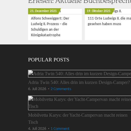
Erlesen: Aktuelle Buchbesprec
21. Dezember 2025
19. Oktober 2025
Alfons Schweiggert: Der
111 Orte Ludwigs II. die m
Ludwig II. Prozess – die
gesehen haben muss
Schuldigen an der
Königskatastrophe
POPULAR POSTS
Adria Twin 540: Alles drin im kurzen Design-Camper?
6. Juli 2026
2 Comments
Mobilvetta Karys: der Yacht-Campervan macht reinen
Tisch
4. Juli 2026
1 Comment