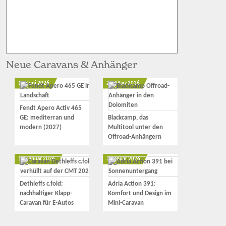
Neue Caravans & Anhänger
12. Juni 2026
23. März 2026
Fendt Apero Activ 465
GE: mediterran und
Blackcamp, das
modern (2027)
Multitool unter den
Offroad-Anhängern
17. Januar 2026
3. Januar 2026
Dethleffs c.fold:
Adria Action 391:
nachhaltiger Klapp-
Komfort und Design im
Caravan für E-Autos
Mini-Caravan