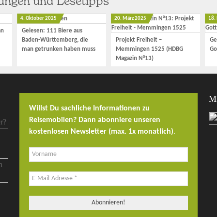
hungen und Lesetipps
4. Oktober 2025
20. März 2025
18.
an
Gelesen: 111 Biere aus
Baden-Württemberg, die
Projekt Freiheit –
Ge
man getrunken haben muss
Memmingen 1525 (HDBG
Go
Magazin N°13)
M
Willst Du sachliche Informationen zu
Reisemobilen? Dann abonniere unseren
kostenlosen Newsletter (max. 1x monatlich)
.