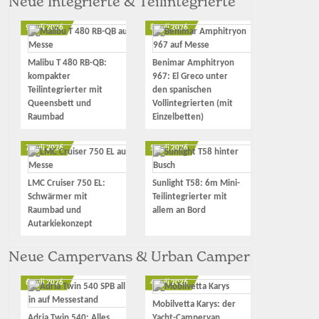
Neue Integrierte & Teilintegrierte
9. Juli 2026
8. Juli 2026
Malibu T 480 RB-QB:
Benimar Amphitryon
kompakter
967: El Greco unter
Teilintegrierter mit
den spanischen
Queensbett und
Vollintegrierten (mit
Raumbad
Einzelbetten)
7. Juli 2026
5. Juli 2026
LMC Cruiser 750 EL:
Sunlight T58: 6m Mini-
Schwärmer mit
Teilintegrierter mit
Raumbad und
allem an Bord
Autarkiekonzept
Neue Campervans & Urban Camper
6. Juli 2026
4. Juli 2026
Mobilvetta Karys: der
Adria Twin 540: Alles
Yacht-Campervan