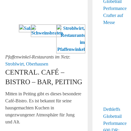
a
Boarische
Suppn
Pfaffenwinkel-Restaurants im Netz
:
Stroblwirt, Oberhausen
CENTRAL. CAFÉ –
BISTRO – BAR, PEITING
Mitten in Peiting gibt es dieses besondere
Café-Bistro. Es ist bekannt für seine
hausgemachten Kuchen in
Dethleffs
ungezwungener Atmosphäre für Jung
Globetrail
und Alt.
Performance
600 DR: