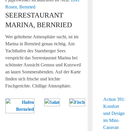
Rosen, Bernried
SEERESTAURANT
MARINA, BERNRIED
Wer gehobene Atmosphäre sucht, ist im
Marina in Bernried genau richtig. Am
Yachthafen des Starnberger Sees
verspricht das Seerestaurant Marina bei
schönster Aussicht Genuss und Kurzweil
an lauen Sommerabenden. Auf der Karte
finden sich frische und leichte
Fischgerichte. Chillige Atmosphäre.
Action 391:
Vom
Fisch
Auch
Komfort
Marina
ist
beim
und Design
hat
Trumpf
Hauptgang
im Mini-
man
im
Caravan
einen
Marina