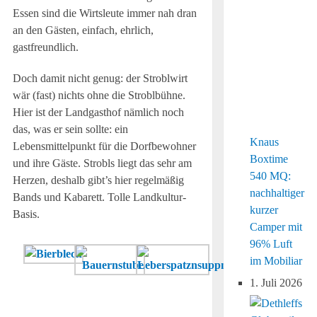
Essen sind die Wirtsleute immer nah dran
an den Gästen, einfach, ehrlich,
gastfreundlich.
Doch damit nicht genug: der Stroblwirt
wär (fast) nichts ohne die Stroblbühne.
Hier ist der Landgasthof nämlich noch
das, was er sein sollte: ein
Knaus
Lebensmittelpunkt für die Dorfbewohner
Boxtime
und ihre Gäste. Strobls liegt das sehr am
540 MQ:
Herzen, deshalb gibt’s hier regelmäßig
nachhaltiger
Bands und Kabarett. Tolle Landkultur-
kurzer
Basis.
Camper mit
96% Luft
Gehört
im Mobiliar
zu
1. Juli 2026
jedem
Sonntagsessen: