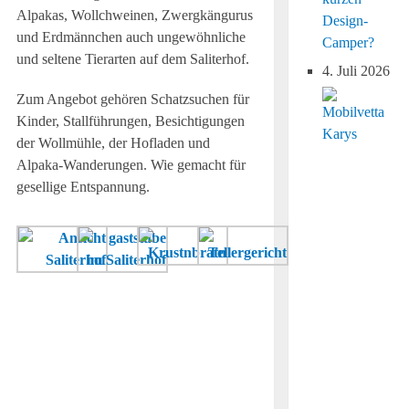
Alpakas, Wollchweinen, Zwergkängurus
Design-
und Erdmännchen auch ungewöhnliche
Camper?
und seltene Tierarten auf dem Saliterhof.
4. Juli 2026
Zum Angebot gehören Schatzsuchen für
Kinder, Stallführungen, Besichtigungen
der Wollmühle, der Hofladen und
Alpaka-Wanderungen. Wie gemacht für
gesellige Entspannung.
Der
Auf
Etwas
Saliterhof
der
Deftiges
wurde
Karte
nach
2015
des
einer
saniert
Hofstüberl
Wanderung?
und
stehen
umgebaut.
Klassiker
der