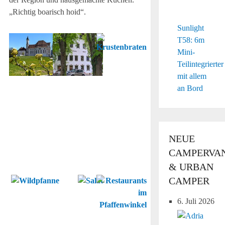
„Richtig boarisch hoid“.
Sunlight
Die
zum
Der
T58: 6m
Wieskirch
Gasthof
klassisch-
Mini-
lädt
Moser
bayerische
Teilintegrierter
zu
in
Kruschtnbratn
mit allem
Wallfahrt
Wies
an Bord
und
gehört
Einkehr.
freilich
auch
ein
NEUE
großer
CAMPERVA
Biergarten
& URBAN
CAMPER
Besonders
Frische
Einen
traditionell:
Salate
Herrgottswinkel
6. Juli 2026
die
bereichern
gibt
Wildpfanne
die
es