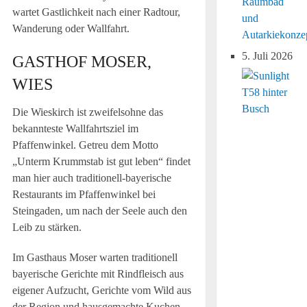
Raumbad
wartet Gastlichkeit nach einer Radtour,
und
Wanderung oder Wallfahrt.
Autarkiekonze
5. Juli 2026
GASTHOF MOSER,
WIES
Die Wieskirch ist zweifelsohne das
bekannteste Wallfahrtsziel im
Pfaffenwinkel. Getreu dem Motto
„Unterm Krummstab ist gut leben“ findet
man hier auch traditionell-bayerische
Restaurants im Pfaffenwinkel bei
Steingaden, um nach der Seele auch den
Leib zu stärken.
Im Gasthaus Moser warten traditionell
bayerische Gerichte mit Rindfleisch aus
eigener Aufzucht, Gerichte vom Wild aus
der Region und hausgemachte Kuchen.