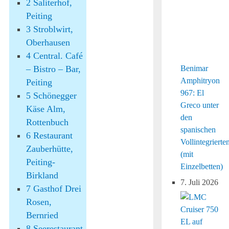
2
Saliterhof,
Peiting
3
Stroblwirt,
Oberhausen
4
Central. Café
Benimar
– Bistro – Bar,
Amphitryon
Peiting
967: El
5
Schönegger
Greco unter
Käse Alm,
den
Rottenbuch
spanischen
6
Restaurant
Vollintegrierte
Zauberhütte,
(mit
Peiting-
Einzelbetten)
Birkland
7. Juli 2026
7
Gasthof Drei
Rosen,
Bernried
8
Seerestaurant