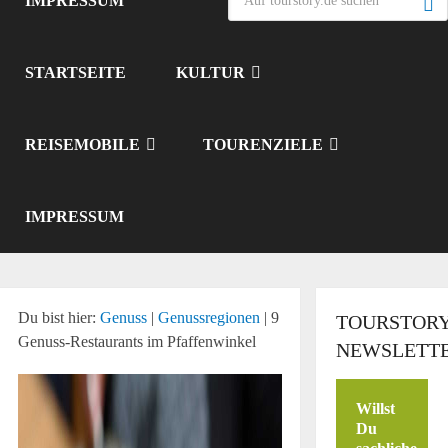
IMPRESSUM
STARTSEITE
KULTUR
REISEMOBILE
TOURENZIELE
IMPRESSUM
Du bist hier:
Genuss
|
Genussregionen
|
9
TOURSTORY
Genuss-Restaurants im Pfaffenwinkel
NEWSLETT
Willst
Du