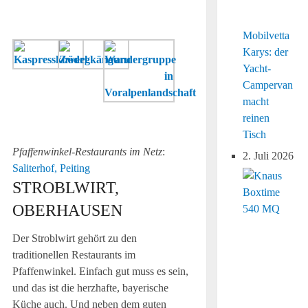
bayerischen
Küche
Mobilvetta
Ungewöhnliche
Entspannung
Karys: der
Tierarten
pur
Yacht-
gehören
bei
Campervan
zum
den
macht
Saliterhof
Alpaka-
reinen
Wanderungen
Tisch
Pfaffenwinkel-Restaurants im Netz
:
2. Juli 2026
Saliterhof, Peiting
STROBLWIRT,
OBERHAUSEN
Der Stroblwirt gehört zu den
traditionellen Restaurants im
Pfaffenwinkel. Einfach gut muss es sein,
und das ist die herzhafte, bayerische
Küche auch. Und neben dem guten