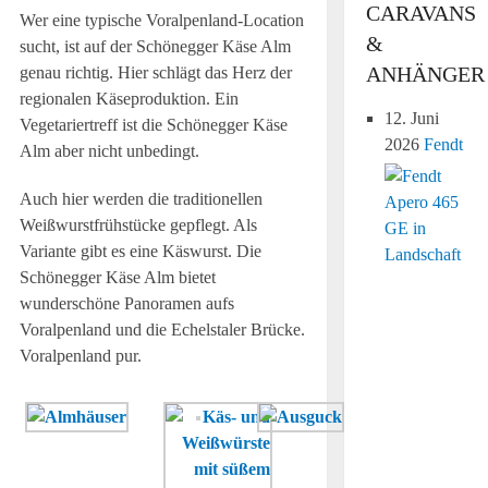
CARAVANS
Wer eine typische Voralpenland-Location
&
sucht, ist auf der Schönegger Käse Alm
ANHÄNGER
genau richtig. Hier schlägt das Herz der
regionalen Käseproduktion. Ein
12. Juni
Vegetariertreff ist die Schönegger Käse
2026
Fendt
Alm aber nicht unbedingt.
Auch hier werden die traditionellen
Weißwurstfrühstücke gepflegt. Als
Variante gibt es eine Käswurst. Die
Schönegger Käse Alm bietet
wunderschöne Panoramen aufs
Voralpenland und die Echelstaler Brücke.
Voralpenland pur.
Die
Von
Schönegger
Berg
Käse
zu