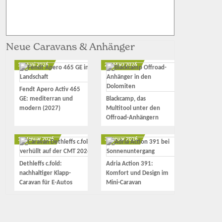
Neue Caravans & Anhänger
12. Juni 2026
23. März 2026
Fendt Apero Activ 465
GE: mediterran und
Blackcamp, das
modern (2027)
Multitool unter den
Offroad-Anhängern
17. Januar 2026
3. Januar 2026
Dethleffs c.fold:
Adria Action 391:
nachhaltiger Klapp-
Komfort und Design im
Caravan für E-Autos
Mini-Caravan