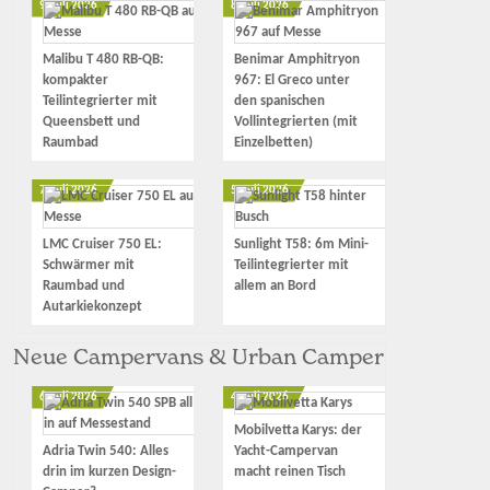
9. Juli 2026
8. Juli 2026
Malibu T 480 RB-QB:
Benimar Amphitryon
kompakter
967: El Greco unter
Teilintegrierter mit
den spanischen
Queensbett und
Vollintegrierten (mit
Raumbad
Einzelbetten)
7. Juli 2026
5. Juli 2026
LMC Cruiser 750 EL:
Sunlight T58: 6m Mini-
Schwärmer mit
Teilintegrierter mit
Raumbad und
allem an Bord
Autarkiekonzept
Neue Campervans & Urban Camper
6. Juli 2026
4. Juli 2026
Mobilvetta Karys: der
Adria Twin 540: Alles
Yacht-Campervan
drin im kurzen Design-
macht reinen Tisch