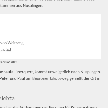
stammen aus Nusplingen.
 von Weltrang
ehrpfad
 Februar 2023
 Donautal überquert, kommt unweigerlich nach Nusplingen.
 Peter und Paul am
Beuroner Jakobsweg
genießt der Ort in
hichte
hte, dass das Vorkommen der Fossilien für Konservatoren