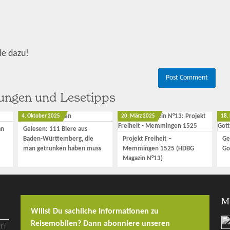
de dazu!
hungen und Lesetipps
4. Oktober 2025
20. März 2025
18.
an
Gelesen: 111 Biere aus
Baden-Württemberg, die
Projekt Freiheit –
Ge
man getrunken haben muss
Memmingen 1525 (HDBG
Go
Magazin N°13)
M
Willst Du sachliche Informationen zu
Reisemobilen? Dann abonniere unseren