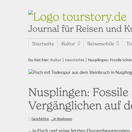
tourstory.de
Journal für Reisen und K
Startseite
Kultur
Reisemobile
To
Du bist hier:
Kultur
|
Geschichte
|
Nusplingen: Fossile Schön
Nusplingen: Fossile
Vergänglichen auf d
Geschichte
,
...in Regionen
in Fisch und seine letzten Flossenbewegungen –