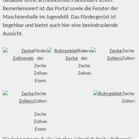
Gebäude somit architektonisch besonders schön.
Bemerkenswert ist das Portal sowie die Fenster der
Maschinenhalle im Jugendstil. Das Fördergerüst ist
begehbar und bietet auch hier eine beeindruckende
Aussicht.
Förderturm
Kokerei
Zeche
der
der
Zollern
Zeche
Zeche
Zollverein,
Zollverein
Essen
Zeche
Zeche
Zollern
Zollern
Zeche
Zollverein,
Essen