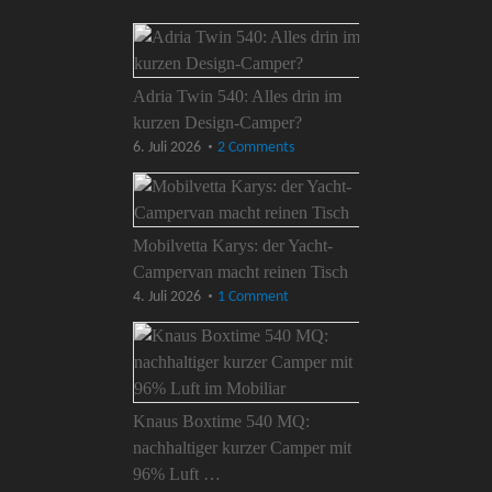
Adria Twin 540: Alles drin im
kurzen Design-Camper?
6. Juli 2026
2 Comments
Mobilvetta Karys: der Yacht-
Campervan macht reinen Tisch
4. Juli 2026
1 Comment
Knaus Boxtime 540 MQ:
nachhaltiger kurzer Camper mit
96% Luft …