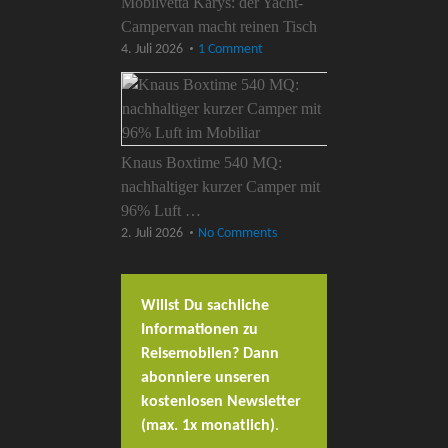
Mobilvetta Karys: der Yacht-
Campervan macht reinen Tisch
4. Juli 2026
1 Comment
Knaus Boxtime 540 MQ:
nachhaltiger kurzer Camper mit
96% Luft …
2. Juli 2026
No Comments
Willst Du sachliche
Informationen zu
Reisemobilen? Dann
abonniere unseren
kostenlosen Newsletter
(max. 1x monatlich)
.