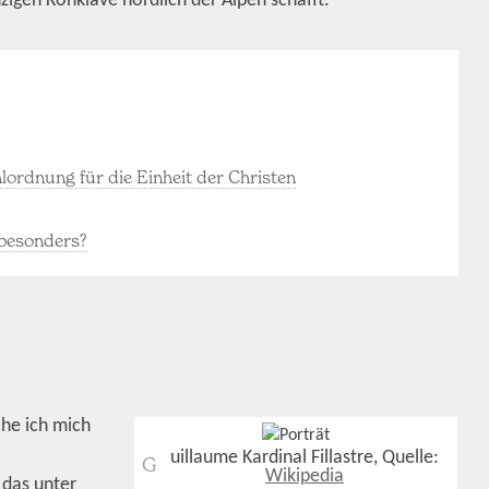
igen Konklave nördlich der Alpen schafft.
ordnung für die Einheit der Christen
 besonders?
he ich mich
uillaume Kardinal Fillastre, Quelle:
G
Wikipedia
 das unter