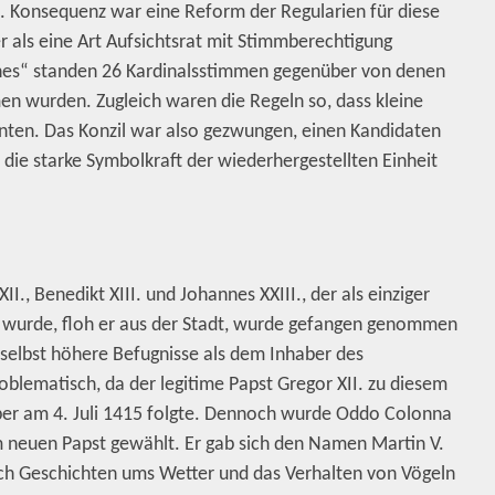
. Konsequenz war eine Reform der Regularien für diese
r als eine Art Aufsichtsrat mit Stimmberechtigung
ones“ standen 26 Kardinalsstimmen gegenüber von denen
n wurden. Zugleich waren die Regeln so, dass kleine
nnten. Das Konzil war also gezwungen, einen Kandidaten
die starke Symbolkraft der wiederhergestellten Einheit
II., Benedikt XIII. und Johannes XXIII., der als einziger
ng wurde, floh er aus der Stadt, wurde gefangen genommen
il selbst höhere Befugnisse als dem Inhaber des
roblematisch, da der legitime Papst Gregor XII. zu diesem
aber am 4. Juli 1415 folgte. Dennoch wurde Oddo Colonna
 neuen Papst gewählt. Er gab sich den Namen Martin V.
ch Geschichten ums Wetter und das Verhalten von Vögeln