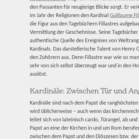
den Passanten für neugierige Blicke sorgt. Er ve
im Jahr der Religionen den Kardinal
Guillaume Fil
die Figur aus den Tagebüchern Fillastres aufgebau
Vermittlung der Geschehnisse. Seine Tagebücher 
authentische Quelle des Ereignises von Weltrang,
Kardinals. Das darstellerische Talent von Henry 
den Zuhörern aus. Denn Fillastre war wie so manc
sehr von sich selbst überzeugt war und in den H
auslöst.
Kardinäle: Zwischen Tür und An
Kardinäle sind nach dem Papst die ranghöchsten 
wird üblicherweise – auch wenn das kirchenrecht
leitet sich von lateinisch cardo, Türangel, ab un
Papst an eine der Kirchen in und um Rom berufen
zwischen dem Papst und den Diöszesen bzw. der 