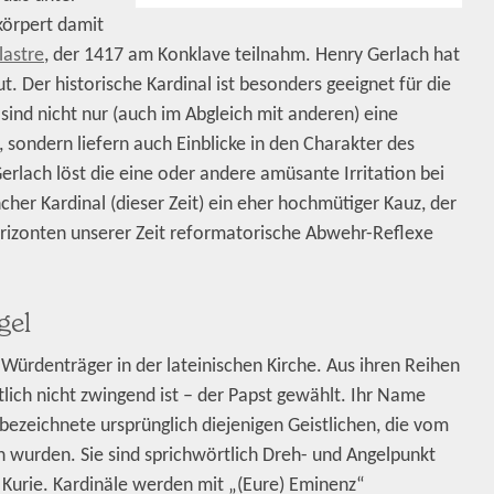
rkörpert damit
lastre
, der 1417 am Konklave teilnahm. Henry Gerlach hat
t. Der historische Kardinal ist besonders geeignet für die
sind nicht nur (auch im Abgleich mit anderen) eine
 sondern liefern auch Einblicke in den Charakter des
Gerlach löst die eine oder andere amüsante Irritation bei
her Kardinal (dieser Zeit) ein eher hochmütiger Kauz, der
orizonten unserer Zeit reformatorische Abwehr-Reflexe
gel
Würdenträger in der lateinischen Kirche. Aus ihren Reihen
lich nicht zwingend ist – der Papst gewählt. Ihr Name
d bezeichnete ursprünglich diejenigen Geistlichen, die vom
 wurden. Sie sind sprichwörtlich Dreh- und Angelpunkt
Kurie. Kardinäle werden mit „(Eure) Eminenz“