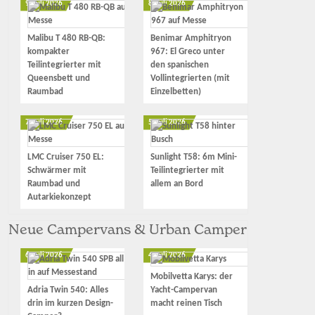
9. Juli 2026
8. Juli 2026
Malibu T 480 RB-QB:
Benimar Amphitryon
kompakter
967: El Greco unter
Teilintegrierter mit
den spanischen
Queensbett und
Vollintegrierten (mit
Raumbad
Einzelbetten)
7. Juli 2026
5. Juli 2026
LMC Cruiser 750 EL:
Sunlight T58: 6m Mini-
Schwärmer mit
Teilintegrierter mit
Raumbad und
allem an Bord
Autarkiekonzept
Neue Campervans & Urban Camper
6. Juli 2026
4. Juli 2026
Mobilvetta Karys: der
Adria Twin 540: Alles
Yacht-Campervan
drin im kurzen Design-
macht reinen Tisch