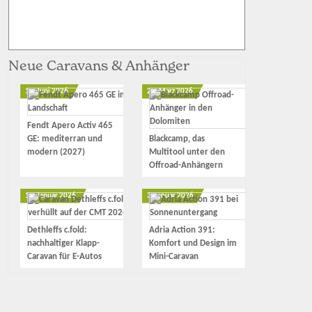
Neue Caravans & Anhänger
12. Juni 2026
23. März 2026
Fendt Apero Activ 465
GE: mediterran und
Blackcamp, das
modern (2027)
Multitool unter den
Offroad-Anhängern
17. Januar 2026
3. Januar 2026
Dethleffs c.fold:
Adria Action 391:
nachhaltiger Klapp-
Komfort und Design im
Caravan für E-Autos
Mini-Caravan