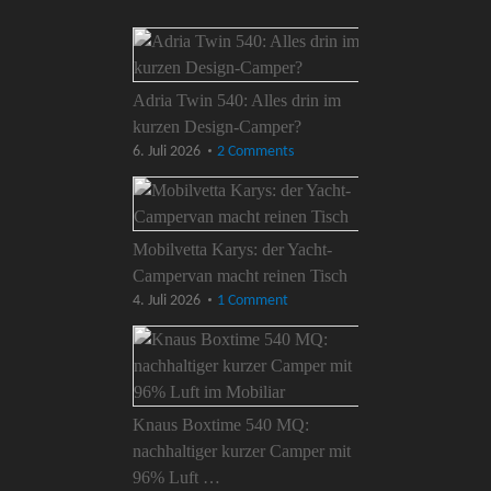
Adria Twin 540: Alles drin im
kurzen Design-Camper?
6. Juli 2026
2 Comments
Mobilvetta Karys: der Yacht-
Campervan macht reinen Tisch
4. Juli 2026
1 Comment
Knaus Boxtime 540 MQ:
nachhaltiger kurzer Camper mit
96% Luft …