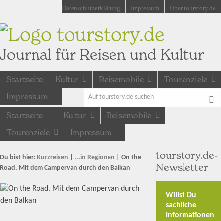
Datenschutzerklärung
Impressum
Über tourstory.de
tourstory.de
Journal für Reisen und Kultur
Startseite
Kultur
Reisemobile
Tourenziele
Impressum
Startseite
Kultur
Reisemobile
Tourenziele
Impressum
tourstory.de-
Du bist hier:
Kurzreisen
|
...in Regionen
|
On the
Newsletter
Road. Mit dem Campervan durch den Balkan
Willst Du
sachliche
Informationen