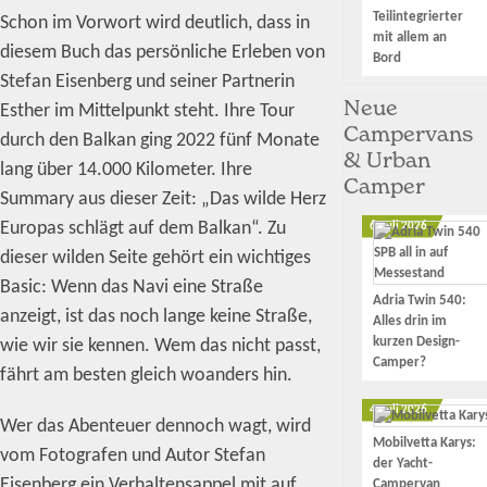
Teilintegrierter
Schon im Vorwort wird deutlich, dass in
mit allem an
diesem Buch das persönliche Erleben von
Bord
Stefan Eisenberg und seiner Partnerin
Neue
Esther im Mittelpunkt steht. Ihre Tour
Campervans
durch den Balkan ging 2022 fünf Monate
& Urban
lang über 14.000 Kilometer. Ihre
Camper
Summary aus dieser Zeit: „Das wilde Herz
Europas schlägt auf dem Balkan“. Zu
6. Juli 2026
dieser wilden Seite gehört ein wichtiges
Basic: Wenn das Navi eine Straße
Adria Twin 540:
anzeigt, ist das noch lange keine Straße,
Alles drin im
kurzen Design-
wie wir sie kennen. Wem das nicht passt,
Camper?
fährt am besten gleich woanders hin.
4. Juli 2026
Wer das Abenteuer dennoch wagt, wird
Mobilvetta Karys:
vom Fotografen und Autor Stefan
der Yacht-
Eisenberg ein Verhaltensappel mit auf
Campervan