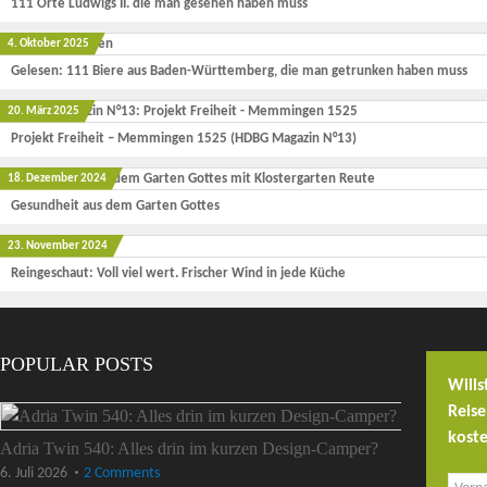
111 Orte Ludwigs II. die man gesehen haben muss
4. Oktober 2025
Gelesen: 111 Biere aus Baden-Württemberg, die man getrunken haben muss
20. März 2025
Projekt Freiheit – Memmingen 1525 (HDBG Magazin N°13)
18. Dezember 2024
Gesundheit aus dem Garten Gottes
23. November 2024
Reingeschaut: Voll viel wert. Frischer Wind in jede Küche
POPULAR POSTS
Wills
Reis
koste
Adria Twin 540: Alles drin im kurzen Design-Camper?
6. Juli 2026
2 Comments