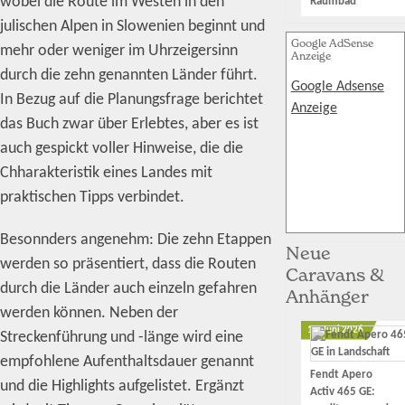
wobei die Route im Westen in den
Raumbad
julischen Alpen in Slowenien beginnt und
Google AdSense
mehr oder weniger im Uhrzeigersinn
Anzeige
durch die zehn genannten Länder führt.
Google Adsense
In Bezug auf die Planungsfrage berichtet
Anzeige
das Buch zwar über Erlebtes, aber es ist
auch gespickt voller Hinweise, die die
Chharakteristik eines Landes mit
praktischen Tipps verbindet.
Besonnders angenehm: Die zehn Etappen
Neue
werden so präsentiert, dass die Routen
Caravans &
durch die Länder auch einzeln gefahren
Anhänger
werden können. Neben der
12. Juni 2026
Streckenführung und -länge wird eine
empfohlene Aufenthaltsdauer genannt
Fendt Apero
und die Highlights aufgelistet. Ergänzt
Activ 465 GE: