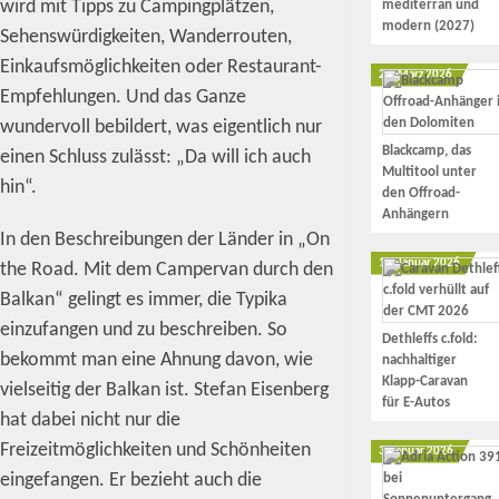
wird mit Tipps zu Campingplätzen,
mediterran und
modern (2027)
Sehenswürdigkeiten, Wanderrouten,
Einkaufsmöglichkeiten oder Restaurant-
23. März 2026
Empfehlungen. Und das Ganze
wundervoll bebildert, was eigentlich nur
Blackcamp, das
einen Schluss zulässt: „Da will ich auch
Multitool unter
hin“.
den Offroad-
Anhängern
In den Beschreibungen der Länder in „On
17. Januar 2026
the Road. Mit dem Campervan durch den
Balkan“ gelingt es immer, die Typika
einzufangen und zu beschreiben. So
Dethleffs c.fold:
bekommt man eine Ahnung davon, wie
nachhaltiger
Klapp-Caravan
vielseitig der Balkan ist. Stefan Eisenberg
für E-Autos
hat dabei nicht nur die
Freizeitmöglichkeiten und Schönheiten
3. Januar 2026
eingefangen. Er bezieht auch die