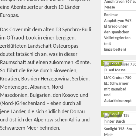
eine Abenteuertour durch 10 Länder
Europas.
Benimar
Amphitryon 967:
El Greco unter
Das Cover mit dem alten T3 Synchro-Bulli
den spanischen
im Offraod-Look in einer bergigen,
Vollintegrierten
(mit
zerklüfteten Landschaft Osteuropas
Einzelbetten)
deutet tatsächlich an, was in dieser
Raumschaft auf einen zukommen könnte.
7. Juli 2026
So führt die Reise durch Slowenien,
LMC Cruiser 750
Kroatien, Bosnien-Herzegowina, Serbien,
EL: Schwärmer
Montenegro, Albanien, Nord-
mit Raumbad
Mazedonien, Bulgarien, den Kosovo und
und
Autarkiekonzept
(Nord-)Griechenland – eben durch all
jene Länder, die sich südlich der Donau
5. Juli 2026
und östlich der Alpen zwischen Adria und
Schwarzem Meer befinden.
Sunlight T58: 6m
Mini-