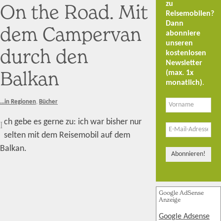
zu
On the Road. Mit
Reisemobilen?
Dann
dem Campervan
abonniere
unseren
durch den
kostenlosen
Newsletter
Balkan
(max. 1x
monatlich)
.
...in Regionen
,
Bücher
ch gebe es gerne zu: ich war bisher nur
I
selten mit dem Reisemobil auf dem
Balkan.
Google AdSense
Anzeige
Google Adsense