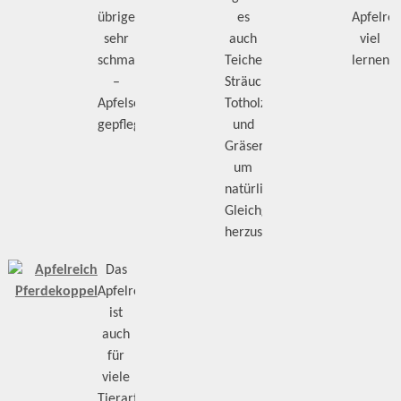
übrigens
es
Apfelrei
sehr
auch
viel
schmackhafte
Teiche,
lernen.
–
Sträucher,
Apfelsorten
Totholz
gepflegt.
und
Gräser,
um
natürliches
Gleichgewicht
herzustellen.
Das
Apfelreich
ist
auch
für
viele
Tierarten