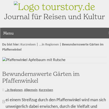
tourstory.de
Journal für Reisen und Kultur
Menu
Du bist hier:
Kurzreisen
|
...in Regionen
|
Bewundernswerte Gärten im
Pfaffenwinkel
Bewundernswerte Gärten im
Pfaffenwinkel
...in Regionen
,
Allgemein
,
Kurzreisen
ei einem Streifzug durch den Pfaffenwinkel wird man sich
B
unweigerlich dabei erwischen, durch die Vielfalt und