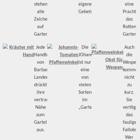
stehen
eigenen
eine
alle
Gebetsfahnen.
Pracht:
Zeichen
das
auf
Rottenb
Gartenglück
Garteng
Jede
Die
Auch
Handbewegung
JOhannisbeertomate
die
von
ist nur
Wespen
Barbara
eine
komme
Landerer
von
nicht
drückt
vielen
zu
ihre
Sorten
kurz.
vertraute
im
Sie
Nähe
„Gartenglück“
vertilge
zum
das
Garteln
faulige
aus.
Fallobst.
Wer