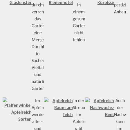
durchsieht,
in
pestizid
verschafft
einem
Anbau
das
gesunden
Gartenglück
Garten
eine
nicht
Menge
fehlen!
Durchblick
in
Sachen
Vielfalt
und
natürliche
Gartenkultur
Im
In der
Auch
Apfelreich
Streuobstwiese
der
werden
im
Nachwu
alte –
Apfelreich
kann
und
gibt
im