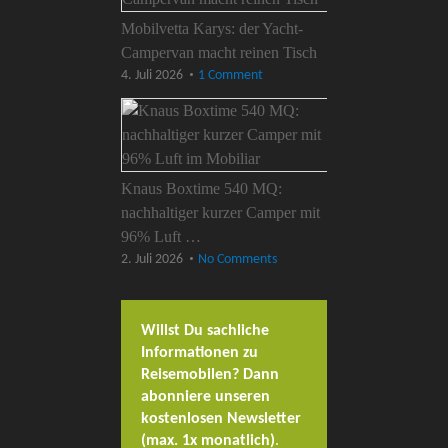
Mobilvetta Karys: der Yacht-
Campervan macht reinen Tisch
4. Juli 2026
1 Comment
Knaus Boxtime 540 MQ:
nachhaltiger kurzer Camper mit
96% Luft …
2. Juli 2026
No Comments
Willst Du sachliche
Informationen zu
Reisemobilen? Dann
abonniere unseren
kostenlosen Newsletter
(max. 1x monatlich)
.