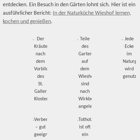
entdecken. Ein Besuch in den Gärten lohnt sich. Hier ist ein
ausführlicher Bericht:
In der Naturküche Wieshof lernen,
kochen und genießen
.
Der
Teile
Jede
Kräutergarten
des
Ecke
nach
Gartens
im
dem
auf
Naturga
Vorbild
dem
wird
des
Wieshof
genutzt
St.
sind
Galler
nach
Klosterplans
Wirkbereichen
angelegt.
Verbene
Totholz
– gut
ist oft
geeignet
ein