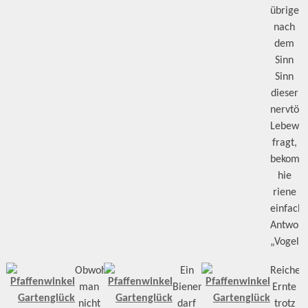
übrigen
nach
dem
Sinn
Sinn
dieser
nervtöt
Lebewe
fragt,
bekomm
hie
riene
einfach
Antwort
„Vogelfu
Obwohl
Ein
Reiche
man
Bienenhotel
Ernte
nicht
darf
trotz