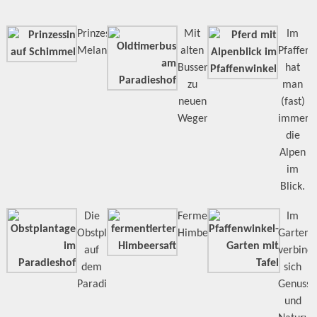
Prinzessin
Mit
Im
Melanie
alten
Pfaffenw
Bussen
hat
zu
man
neuen
(fast)
Wegen
immer
die
Alpen
im
Blick.
Die
Fermentierter
Im
Obstplantage
Himbeersaft
Gartenc
auf
verbind
dem
sich
Paradieshof
Genuss
und