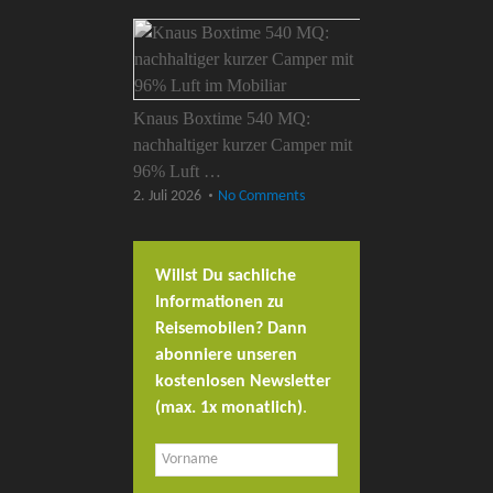
Knaus Boxtime 540 MQ:
nachhaltiger kurzer Camper mit
96% Luft …
2. Juli 2026
No Comments
Willst Du sachliche
Informationen zu
Reisemobilen? Dann
abonniere unseren
kostenlosen Newsletter
(max. 1x monatlich)
.