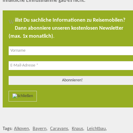
inhaltliche Einflussnahme gab es nicht.
illst Du sachliche Informationen zu Reisemobilen?
W
Dann abonniere unseren kostenlosen Newsletter
(max. 1x monatlich)
.
Tags:
Alkoven
,
Bayern
,
Caravans
,
Knaus
,
Leichtbau
,