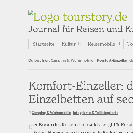
tourstory.de
Journal für Reisen und K
Startseite
Kultur
Reisemobile
To
Du bist hier:
Camping & Wohnmobile
|
Komfort-Einzeller: d
Komfort-Einzeller: 
Einzelbetten auf se
Camping & Wohnmobile
,
Integrierte & Teilintegrierte
er Boom des Reisemobilmarkts sorgt für Kreativ
D