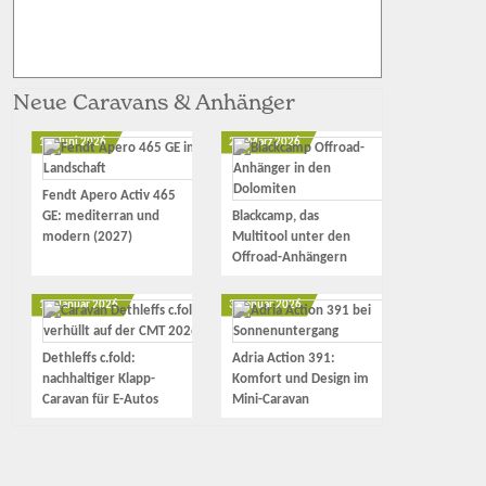
Neue Caravans & Anhänger
12. Juni 2026
23. März 2026
Fendt Apero Activ 465
GE: mediterran und
Blackcamp, das
modern (2027)
Multitool unter den
Offroad-Anhängern
17. Januar 2026
3. Januar 2026
Dethleffs c.fold:
Adria Action 391:
nachhaltiger Klapp-
Komfort und Design im
Caravan für E-Autos
Mini-Caravan