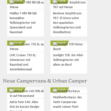
9. Juli 2026
8. Juli 2026
Malibu T 480 RB-QB:
Benimar Amphitryon
kompakter
967: El Greco unter
Teilintegrierter mit
den spanischen
Queensbett und
Vollintegrierten (mit
Raumbad
Einzelbetten)
7. Juli 2026
5. Juli 2026
LMC Cruiser 750 EL:
Sunlight T58: 6m Mini-
Schwärmer mit
Teilintegrierter mit
Raumbad und
allem an Bord
Autarkiekonzept
Neue Campervans & Urban Camper
6. Juli 2026
4. Juli 2026
Mobilvetta Karys: der
Adria Twin 540: Alles
Yacht-Campervan
drin im kurzen Design-
macht reinen Tisch