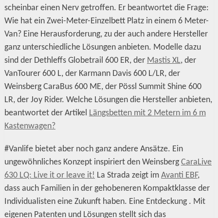
scheinbar einen Nerv getroffen. Er beantwortet die Frage:
Wie hat ein Zwei-Meter-Einzelbett Platz in einem 6 Meter-
Van? Eine Herausforderung, zu der auch andere Hersteller
ganz unterschiedliche Lösungen anbieten. Modelle dazu
sind der Dethleffs Globetrail 600 ER, der
Mastis XL
, der
VanTourer 600 L, der Karmann Davis 600 L/LR, der
Weinsberg CaraBus 600 ME, der Pössl Summit Shine 600
LR, der Joy Rider. Welche Lösungen die Hersteller anbieten,
beantwortet der Artikel
Längsbetten mit 2 Metern im 6 m
Kastenwagen?
#Vanlife bietet aber noch ganz andere Ansätze. Ein
ungewöhnliches Konzept inspiriert den Weinsberg
CaraLive
630 LQ: Live it or leave it!
La Strada zeigt im
Avanti EBF
,
dass auch Familien in der gehobeneren Kompaktklasse der
Individualisten eine Zukunft haben. Eine Entdeckung . Mit
eigenen Patenten und Lösungen stellt sich das