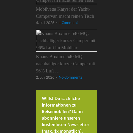
Mobilvetta Karys: der Yacht-
Campervan macht reinen Tisch
4. Juli 2026
1 Comment
Knaus Boxtime 540 MQ:
nachhaltiger kurzer Camper mit
96% Luft …
2. Juli 2026
No Comments
Willst Du sachliche
Informationen zu
Reisemobilen? Dann
abonniere unseren
kostenlosen Newsletter
(max. 1x monatlich)
.